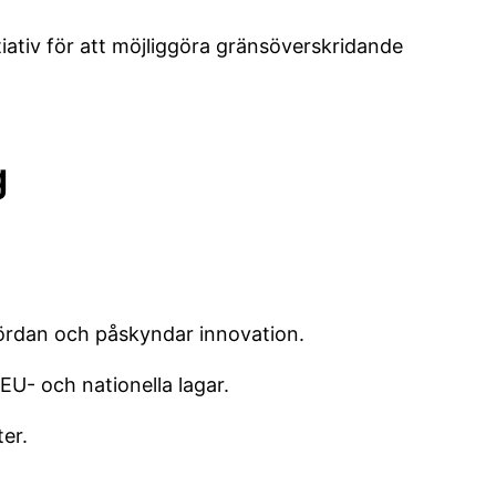
tiativ för att möjliggöra gränsöverskridande
g
bördan och påskyndar innovation.
EU- och nationella lagar.
er.