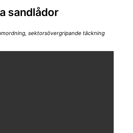
ka sandlådor
 samordning, sektorsövergripande täckning