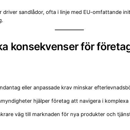
 driver sandlådor, ofta i linje med EU-omfattande ini
g.
ska konsekvenser för företa
a undantag eller anpassade krav minskar efterlevnads
nsmyndigheter hjälper företag att navigera i komplexa 
rare väg till marknaden för nya produkter och tjänst