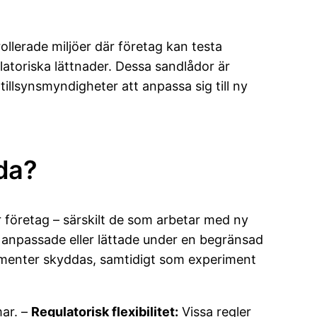
llerade miljöer där företag kan testa
ulatoriska lättnader. Dessa sandlådor är
illsynsmyndigheter att anpassa sig till ny
åda?
r företag – särskilt de som arbetar med ny
igt anpassade eller lättade under en begränsad
sumenter skyddas, samtidigt som experiment
mar. –
Regulatorisk flexibilitet:
Vissa regler