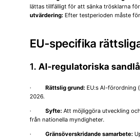
lättas tillfälligt för att sänka trösklarna f
utvärdering:
Efter testperioden måste föret
EU-specifika rättsliga
1.
AI-regulatoriska sandlå
·
Rättslig grund:
EU:s AI-förordning (
2026.
·
Syfte:
Att möjliggöra utveckling och
från nationella myndigheter.
·
Gränsöverskridande samarbete:
Up