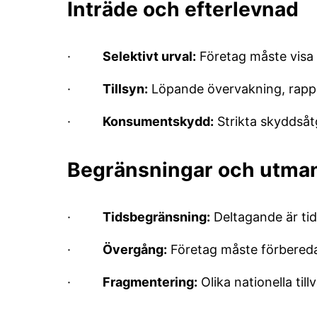
Inträde och efterlevnad
·
Selektivt urval:
Företag måste visa
·
Tillsyn:
Löpande övervakning, rappor
·
Konsumentskydd:
Strikta skyddsåt
Begränsningar och utma
·
Tidsbegränsning:
Deltagande är ti
·
Övergång:
Företag måste förbereda 
·
Fragmentering:
Olika nationella ti