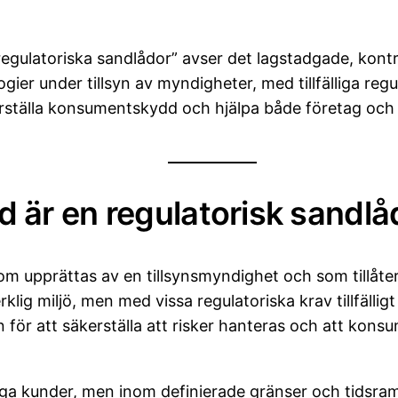
egulatoriska sandlådor” avser det lagstadgade, kontro
ogier under tillsyn av myndigheter, med tillfälliga reg
rställa konsumentskydd och hjälpa både företag och t
d är en regulatorisk sandl
om upprättas av en tillsynsmyndighet och som tillåte
erklig miljö, men med vissa regulatoriska krav tillfäll
för att säkerställa att risker hanteras och att kon
ga kunder, men inom definierade gränser och tidsra