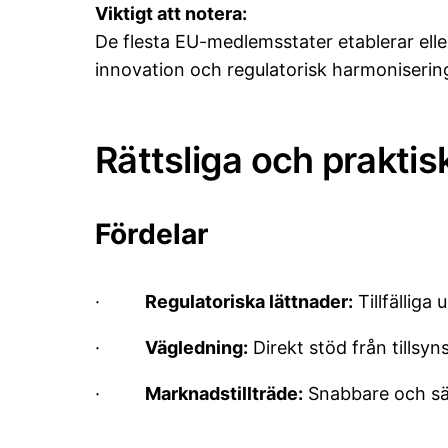
Viktigt att notera:
De flesta EU-medlemsstater etablerar eller
innovation och regulatorisk harmoniserin
Rättsliga och prakti
Fördelar
·
Regulatoriska lättnader:
Tillfällig
·
Vägledning:
Direkt stöd från tillsy
·
Marknadstillträde:
Snabbare och säk