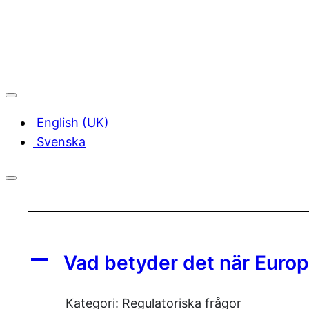
Hoppa
till
innehåll
English (UK)
Svenska
A
Vad betyder det när Europ
Kategori: Regulatoriska frågor