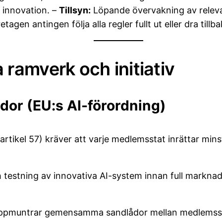
ör innovation. –
Tillsyn:
Löpande övervakning av releva
agen antingen följa alla regler fullt ut eller dra till
 ramverk och initiativ
dor (EU:s AI-förordning)
artikel 57) kräver att varje medlemsstat inrättar mins
 testning av innovativa AI-system innan full marknad
pmuntrar gemensamma sandlådor mellan medlemssta