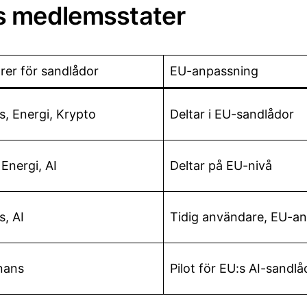
:s medlemsstater
rer för sandlådor
EU-anpassning
s, Energi, Krypto
Deltar i EU-sandlådor
 Energi, AI
Deltar på EU-nivå
s, AI
Tidig användare, EU-a
inans
Pilot för EU:s AI-sandlå